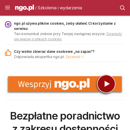
Szkolenia i wydarzenia - ngo.pl
/ Szkolenia i wydarzenia
ngo.pl używa plików cookies, żeby ułatwić Ci korzystanie z
serwisu
Ten komunikat zniknie przy Twojej następnej wizycie.
Dowiedz
się więcej o plikach cookies
Czy wolno zbierać dane osobowe „na zapas”?
Odpowiada ekspertka ngo.pl.
Sprawdź >
Bezpłatne poradnictwo
z zakresu dostępności