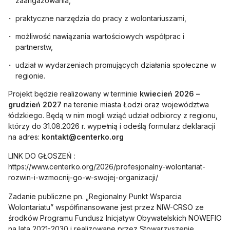
zaangażowania,
praktyczne narzędzia do pracy z wolontariuszami,
możliwość nawiązania wartościowych współprac i
partnerstw,
udział w wydarzeniach promujących działania społeczne w
regionie.
Projekt będzie realizowany w terminie
kwiecień 2026 –
grudzień 2027
na terenie miasta Łodzi oraz województwa
łódzkiego. Będą w nim mogli wziąć udział odbiorcy z regionu,
którzy do 31.08.2026 r. wypełnią i odeślą formularz deklaracji
na adres:
kontakt@centerko.org
LINK DO GŁOSZEŃ :
https://www.centerko.org/2026/profesjonalny-wolontariat-
rozwin-i-wzmocnij-go-w-swojej-organizacji/
Zadanie publiczne pn. „Regionalny Punkt Wsparcia
Wolontariatu” współfinansowane jest przez NIW-CRSO ze
środków Programu Fundusz Inicjatyw Obywatelskich NOWEFIO
na lata 2021-2030 i realizowane przez Stowarzyszenie