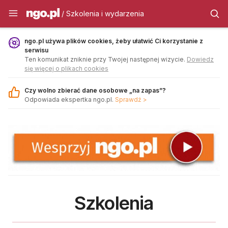
Szkolenia i wydarzenia - ngo.pl
/ Szkolenia i wydarzenia
ngo.pl używa plików cookies, żeby ułatwić Ci korzystanie z
serwisu
Ten komunikat zniknie przy Twojej następnej wizycie.
Dowiedz
się więcej o plikach cookies
Czy wolno zbierać dane osobowe „na zapas”?
Odpowiada ekspertka ngo.pl.
Sprawdź >
Szkolenia