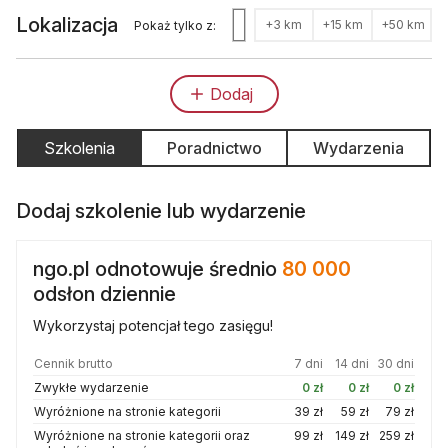
Lokalizacja
+3 km
+15 km
+50 km
Pokaż tylko z:
Dodaj
Szkolenia
Poradnictwo
Wydarzenia
Dodaj szkolenie lub wydarzenie
ngo.pl odnotowuje średnio
80 000
odsłon dziennie
Wykorzystaj potencjał tego zasięgu!
Cennik brutto
7 dni
14 dni
30 dni
Zwykłe wydarzenie
0 zł
0 zł
0 zł
Wyróżnione na stronie kategorii
39 zł
59 zł
79 zł
Wyróżnione na stronie kategorii oraz
99 zł
149 zł
259 zł