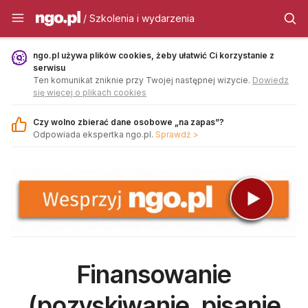
Szkolenia i wydarzenia - ngo.pl
/ Szkolenia i wydarzenia
ngo.pl używa plików cookies, żeby ułatwić Ci korzystanie z
serwisu
Ten komunikat zniknie przy Twojej następnej wizycie.
Dowiedz
się więcej o plikach cookies
Czy wolno zbierać dane osobowe „na zapas”?
Odpowiada ekspertka ngo.pl.
Sprawdź >
Finansowanie
(pozyskiwanie, pisanie