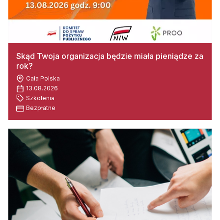
Skąd Twoja organizacja będzie miała pieniądze za
rok?
Cała Polska
13.08.2026
Szkolenia
Bezpłatne