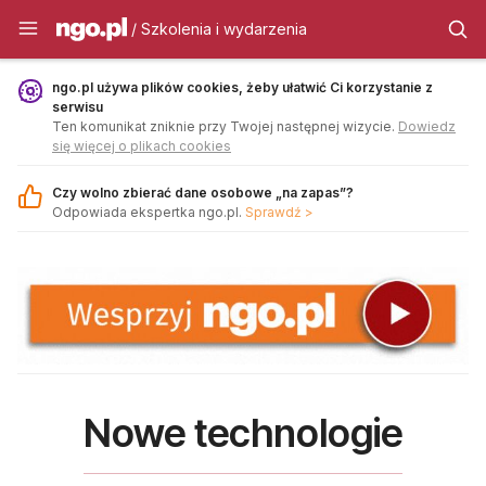
Szkolenia i wydarzenia - ngo.pl
/ Szkolenia i wydarzenia
ngo.pl używa plików cookies, żeby ułatwić Ci korzystanie z
serwisu
Ten komunikat zniknie przy Twojej następnej wizycie.
Dowiedz
się więcej o plikach cookies
Czy wolno zbierać dane osobowe „na zapas”?
Odpowiada ekspertka ngo.pl.
Sprawdź >
Nowe technologie