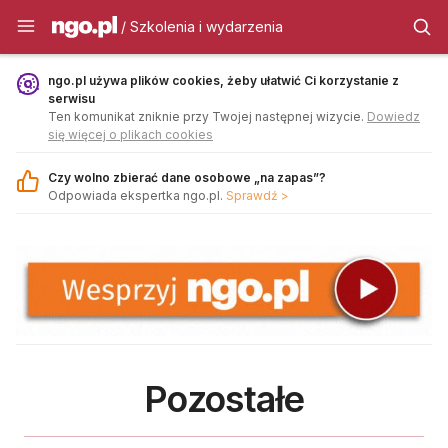
Szkolenia i wydarzenia - ngo.pl
/ Szkolenia i wydarzenia
ngo.pl używa plików cookies, żeby ułatwić Ci korzystanie z
serwisu
Ten komunikat zniknie przy Twojej następnej wizycie.
Dowiedz
się więcej o plikach cookies
Czy wolno zbierać dane osobowe „na zapas”?
Odpowiada ekspertka ngo.pl.
Sprawdź >
Pozostałe