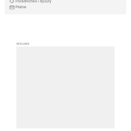
Poradnictwo i dyżury
Płatne
REKLAMA