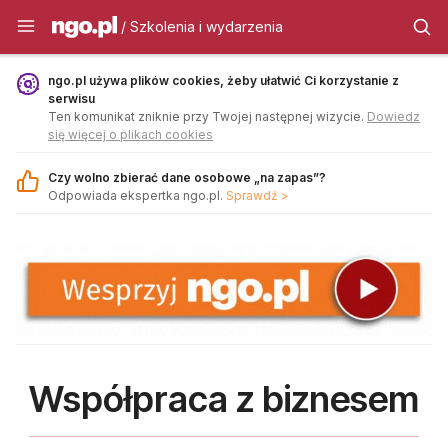
Szkolenia i wydarzenia - ngo.pl
/ Szkolenia i wydarzenia
ngo.pl używa plików cookies, żeby ułatwić Ci korzystanie z
serwisu
Ten komunikat zniknie przy Twojej następnej wizycie.
Dowiedz
się więcej o plikach cookies
Czy wolno zbierać dane osobowe „na zapas”?
Odpowiada ekspertka ngo.pl.
Sprawdź >
Współpraca z biznesem